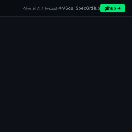
작동 원리
기능
스크린샷
Soul Spec
GitHub
glhub →