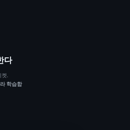
—
한다
티켓.
따라 학습합